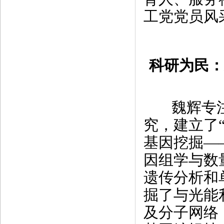
工党党员风
科研为民
魏辉专注
究，建立了
基因挖掘—
因组学与数
遗传分析和
掘了与光能
及分子网络