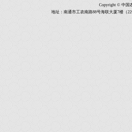
Copyright 
地址：南通市工农南路88号海联大厦7楼（226018）